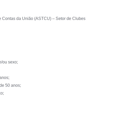
de Contas da União (ASTCU) – Setor de Clubes
e/ou sexo;
anos;
 de 50 anos;
xo;