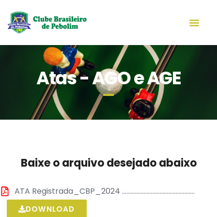
Conexão Pebolim
Atas - AGO e AGE
Baixe o arquivo desejado abaixo
ATA Registrada_CBP_2024 ..................................................
DOWNLOAD